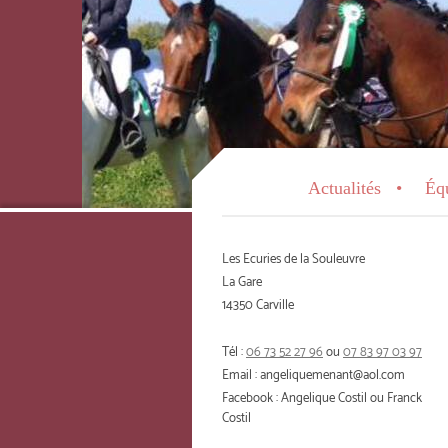
Actualités
Éq
Les Ecuries de la Souleuvre
La Gare
14350 Carville
Tél :
06 73 52 27 96
ou
07 83 97 03 97
Email :
angeliquemenant@aol.com
Facebook : Angelique Costil ou Franck
Costil